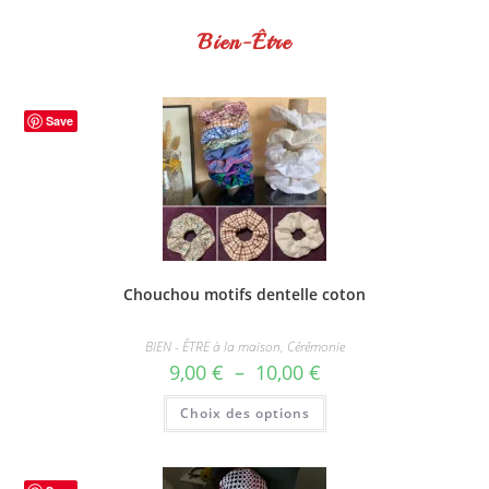
Bien-Être
Save
Chouchou motifs dentelle coton
BIEN - ÊTRE à la maison
,
Cérémonie
Plage
9,00
€
–
10,00
€
de
prix :
Ce
Choix des options
9,00 €
produit
à
a
10,00 €
plusieurs
variations.
Les