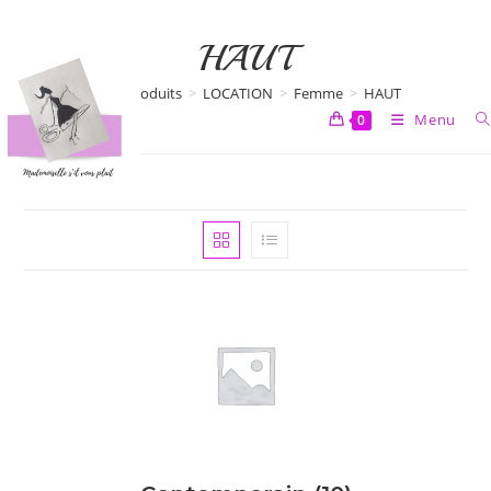
Skip
to
HAUT
content
>
Produits
>
LOCATION
>
Femme
>
HAUT
Menu
0