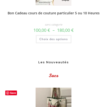
Bon Cadeau cours de couture particulier 5 ou 10 Heures
sans categorie
Plage
100,00
€
–
180,00
€
de
prix :
Ce
Choix des options
100,00 €
produit
à
a
180,00 €
plusieurs
variations.
Les
options
peuvent
Les Nouveautés
être
choisies
sur
la
Sacs
page
du
produit
Save