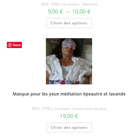
BIEN - ÊTRE à la maison
,
Cérémonie
Plage
9,00
€
–
10,00
€
de
prix :
Ce
Choix des options
9,00 €
produit
à
a
10,00 €
plusieurs
variations.
Les
options
Save
peuvent
être
choisies
sur
la
page
du
produit
Masque pour les yeux médiation épeautre et lavande
BIEN - ÊTRE à la maison
,
Coussin pour les yeux
19,00
€
Ce
Choix des options
produit
a
plusieurs