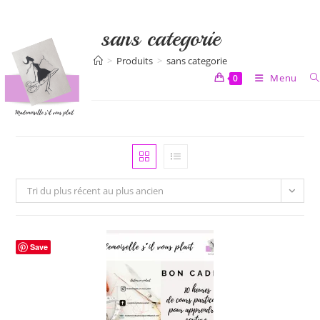
Skip
to
sans categorie
content
>
Produits
>
sans categorie
Menu
0
Tri du plus récent au plus ancien
Save