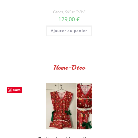
Cabas
,
SAC et CABAS
129,00
€
Ajouter au panier
Home-Déco
Save