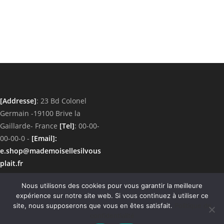
variations.
Les
options
peuvent
être
choisies
sur
la
page
du
produit
[Addresse]
: 23 Bd Colonel
Germain -19100 Brive la
Gaillarde- France
[Tel]
: 00-00-
00-00-0 -
[Email]
:
e.shop@mademoisellesilvous
plait.fr
Nous utilisons des cookies pour vous garantir la meilleure
Découvrez un univers d'articles uniques fait
expérience sur notre site web. Si vous continuez à utiliser ce
main. Des idées cadeaux écoresponsables à offrir
site, nous supposerons que vous en êtes satisfait.
Politique de
confidentialité
ou à s'offrir