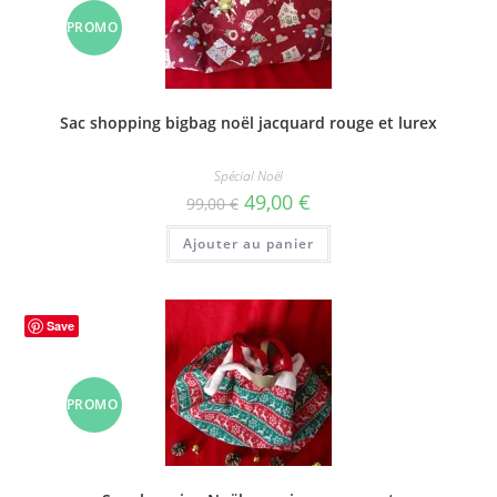
PROMO
!
Sac shopping bigbag noël jacquard rouge et lurex
Spécial Noël
Le
Le
49,00
€
99,00
€
prix
prix
initial
actuel
Ajouter au panier
était :
est :
99,00 €.
49,00 €.
Save
PROMO
!