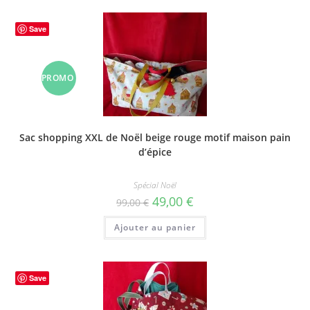
Save
PROMO
!
Sac shopping XXL de Noël beige rouge motif maison pain
d’épice
Spécial Noël
Le
Le
49,00
€
99,00
€
prix
prix
initial
actuel
Ajouter au panier
était :
est :
99,00 €.
49,00 €.
Save