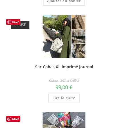
Ajouter au panier
était :
est :
99,00 €.
49,50 €.
Save
ÉPUISÉ
Sac Cabas XL imprimé journal
Cabas
,
SAC et CABAS
99,00
€
Lire la suite
Save