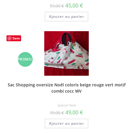
Le
Le
45,00
€
59,00
€
prix
prix
initial
actuel
Ajouter au panier
était :
est :
59,00 €.
45,00 €.
Save
PROMO
!
Sac Shopping oversize Noël coloris beige rouge vert motif
combi cocc WV
Spécial Noël
Le
Le
49,00
€
99,00
€
prix
prix
initial
actuel
Ajouter au panier
était :
est :
99,00 €.
49,00 €.