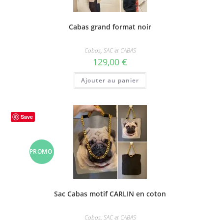
Cabas grand format noir
Cabas
,
SAC et CABAS
129,00
€
Ajouter au panier
Save
PROMO
!
Sac Cabas motif CARLIN en coton
Cabas
,
SAC et CABAS