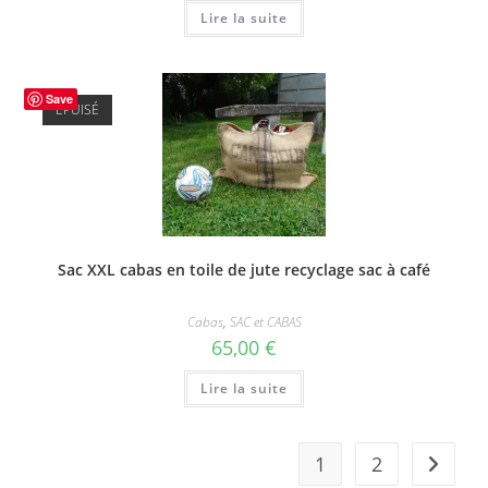
Lire la suite
Save
ÉPUISÉ
Sac XXL cabas en toile de jute recyclage sac à café
Cabas
,
SAC et CABAS
65,00
€
Lire la suite
1
2