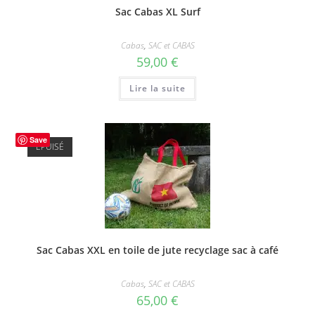
Sac Cabas XL Surf
Cabas
,
SAC et CABAS
59,00
€
Lire la suite
Save
ÉPUISÉ
Sac Cabas XXL en toile de jute recyclage sac à café
Cabas
,
SAC et CABAS
65,00
€