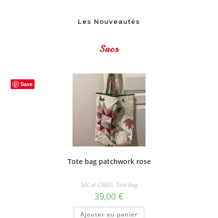
Les Nouveautés
Sacs
Save
Tote bag patchwork rose
SAC et CABAS
,
Tote Bag
39,00
€
Ajouter au panier