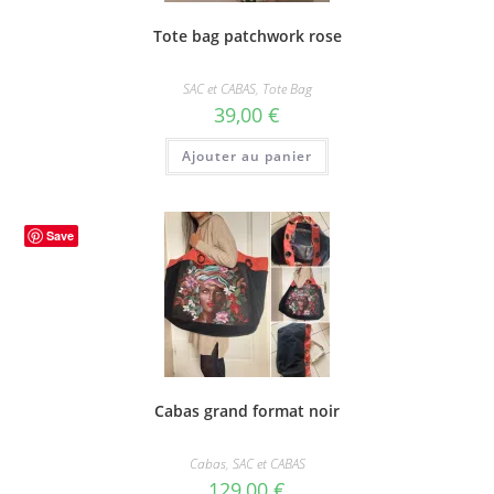
Tote bag patchwork rose
SAC et CABAS
,
Tote Bag
39,00
€
Ajouter au panier
Save
Cabas grand format noir
Cabas
,
SAC et CABAS
129,00
€