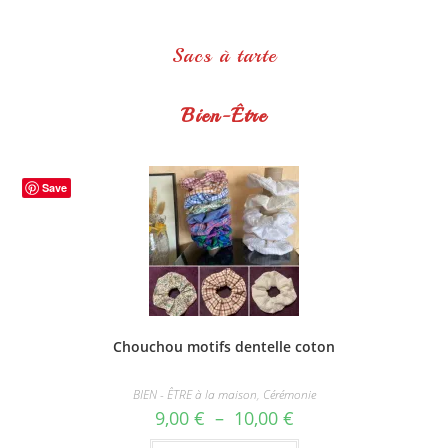
Sacs à tarte
Bien-Être
Save
Chouchou motifs dentelle coton
BIEN - ÊTRE à la maison
,
Cérémonie
Plage
9,00
€
–
10,00
€
de
prix :
Ce