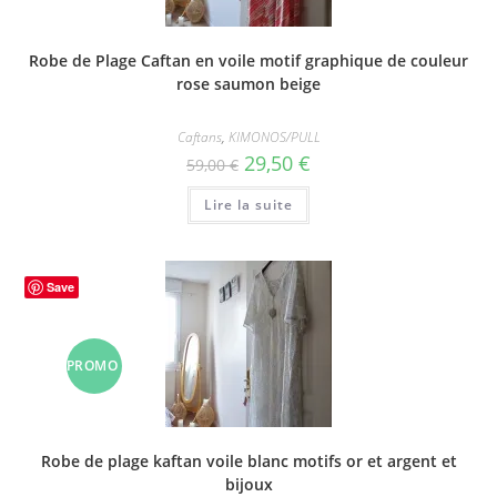
Robe de Plage Caftan en voile motif graphique de couleur
rose saumon beige
Caftans
,
KIMONOS/PULL
Le
Le
29,50
€
59,00
€
prix
prix
initial
actuel
Lire la suite
était :
est :
59,00 €.
29,50 €.
Save
PROMO
!
Robe de plage kaftan voile blanc motifs or et argent et
bijoux