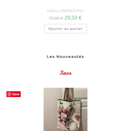
Caftans
,
KIMONOS/PULL
Le
Le
29,50
€
59,00
€
prix
prix
initial
actuel
Ajouter au panier
était :
est :
59,00 €.
29,50 €.
Les Nouveautés
Sacs
Save