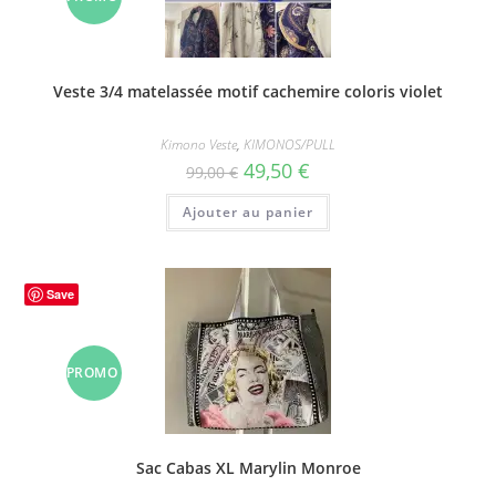
!
Veste 3/4 matelassée motif cachemire coloris violet
Kimono Veste
,
KIMONOS/PULL
Le
Le
49,50
€
99,00
€
prix
prix
initial
actuel
Ajouter au panier
était :
est :
99,00 €.
49,50 €.
Save
PROMO
!
Sac Cabas XL Marylin Monroe