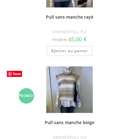
!
Pull sans manche rayé
KIMONOS/PULL
,
Pull
Le
Le
45,00
€
99,00
€
prix
prix
initial
actuel
Ajouter au panier
était :
est :
99,00 €.
45,00 €.
Save
PROMO
!
Pull sans manche beige
KIMONOS/PULL
,
Pull