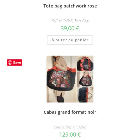
Tote bag patchwork rose
SAC et CABAS
,
Tote Bag
39,00
€
Ajouter au panier
Save
Cabas grand format noir
Cabas
,
SAC et CABAS
129,00
€