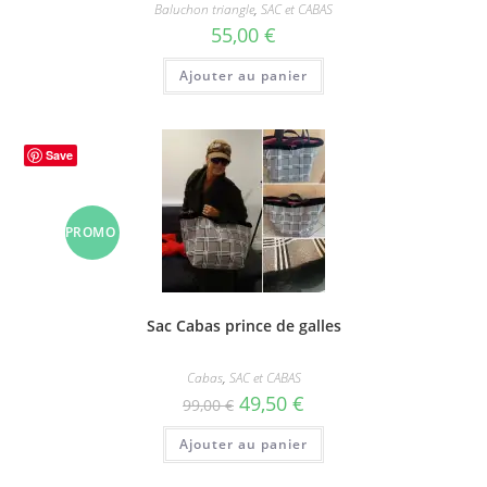
Baluchon triangle
,
SAC et CABAS
55,00
€
Ajouter au panier
Save
PROMO
!
Sac Cabas prince de galles
Cabas
,
SAC et CABAS
Le
Le
49,50
€
99,00
€
prix
prix
initial
actuel
Ajouter au panier
était :
est :
99,00 €.
49,50 €.