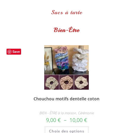
Sacs à tarte
Bien-Être
Save
Chouchou motifs dentelle coton
BIEN - ÊTRE à la maison
,
Cérémonie
Plage
9,00
€
–
10,00
€
de
prix :
Ce
Choix des options
9,00 €
produit