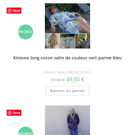
Save
PROMO
!
Kimono long coton satin de couleur vert parme bleu
Kimono Veste
,
KIMONOS/PULL
Le
Le
49,50
€
99,00
€
prix
prix
initial
actuel
Ajouter au panier
était :
est :
99,00 €.
49,50 €.
Save
PROMO