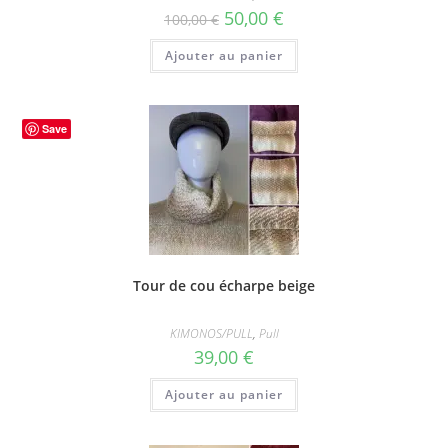
Le
Le
50,00
€
100,00
€
prix
prix
initial
actuel
Ajouter au panier
était :
est :
100,00 €.
50,00 €.
Save
Tour de cou écharpe beige
KIMONOS/PULL
,
Pull
39,00
€
Ajouter au panier