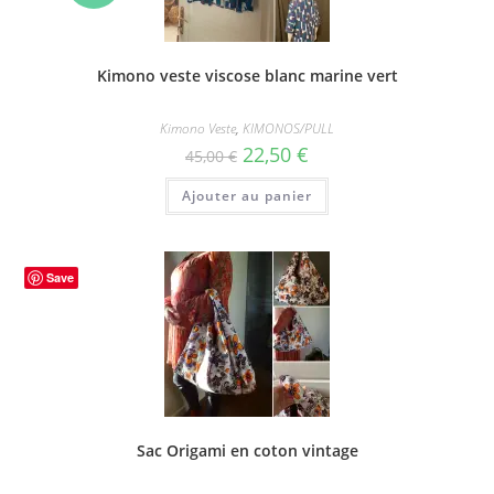
!
Kimono veste viscose blanc marine vert
Kimono Veste
,
KIMONOS/PULL
Le
Le
22,50
€
45,00
€
prix
prix
initial
actuel
Ajouter au panier
était :
est :
45,00 €.
22,50 €.
Save
Sac Origami en coton vintage