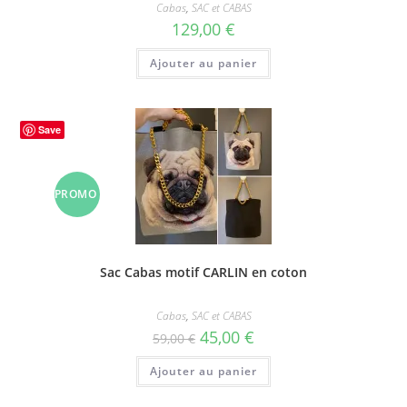
Cabas
,
SAC et CABAS
129,00
€
Ajouter au panier
Save
PROMO
!
Sac Cabas motif CARLIN en coton
Cabas
,
SAC et CABAS
Le
Le
45,00
€
59,00
€
prix
prix
initial
actuel
Ajouter au panier
était :
est :
59,00 €.
45,00 €.