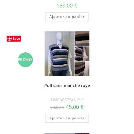
139,00
€
Ajouter au panier
Save
PROMO
!
Pull sans manche rayé
KIMONOS/PULL
,
Pull
Le
Le
45,00
€
99,00
€
prix
prix
initial
actuel
Ajouter au panier
était :
est :
99,00 €.
45,00 €.