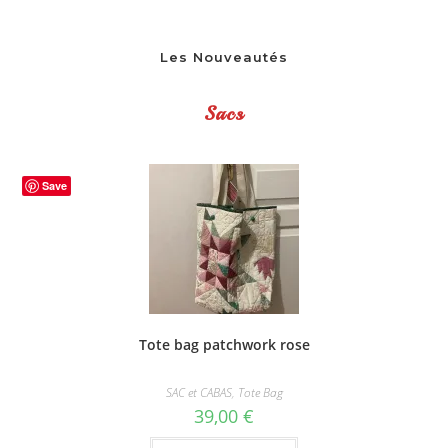
Les Nouveautés
Sacs
Save
Tote bag patchwork rose
SAC et CABAS
,
Tote Bag
39,00
€