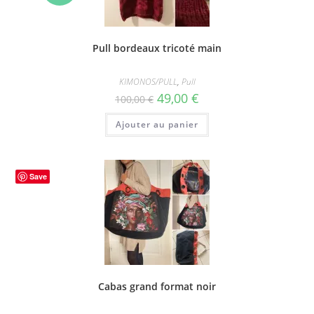
!
Pull bordeaux tricoté main
KIMONOS/PULL
,
Pull
Le
Le
49,00
€
100,00
€
prix
prix
initial
actuel
Ajouter au panier
était :
est :
100,00 €.
49,00 €.
Save
Cabas grand format noir