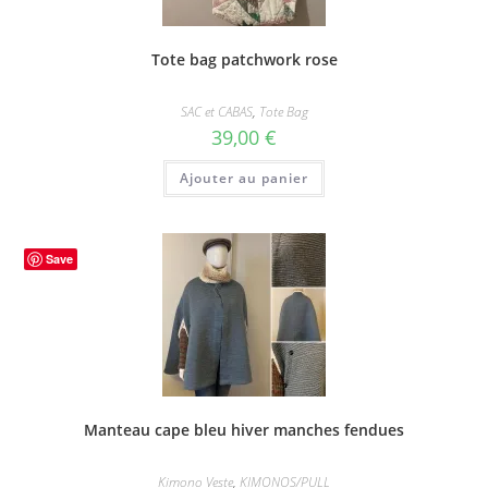
Tote bag patchwork rose
SAC et CABAS
,
Tote Bag
39,00
€
Ajouter au panier
Save
Manteau cape bleu hiver manches fendues
Kimono Veste
,
KIMONOS/PULL