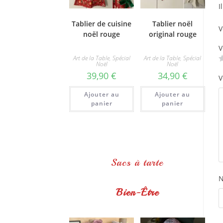
I
Tablier de cuisine
Tablier noël
V
noël rouge
original rouge
V
Art de la Table
,
Spécial
Art de la Table
,
Spécial
Noël
Noël
39,90
€
34,90
€
V
Ajouter au
Ajouter au
panier
panier
Sacs à tarte
Bien-Être