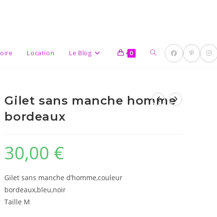
Toggle
oire
Location
Le Blog
0
Gilet sans manche homme
website
bordeaux
30,00
€
search
Gilet sans manche d’homme,couleur
bordeaux,bleu,noir
Taille M