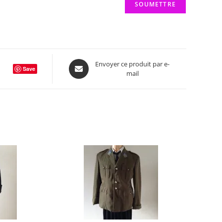
Opens
Envoyer ce produit par e-
Save
mail
in
a
new
window