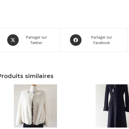
Opens
Opens
Partager sur
Partager sur
Twitter
Facebook
in
in
a
a
new
new
window
window
Produits similaires
it
eurs
tions.
ns
ent