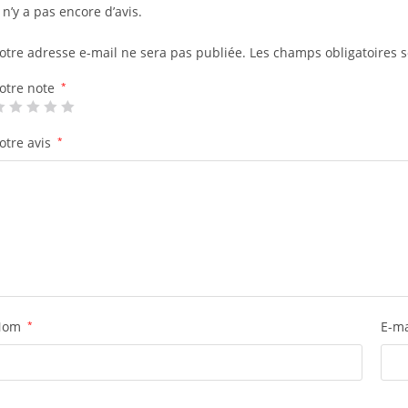
l n’y a pas encore d’avis.
otre adresse e-mail ne sera pas publiée.
Les champs obligatoires 
otre note
*
otre avis
*
Nom
*
E-m