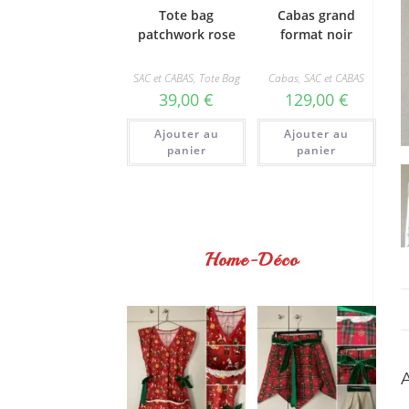
Tote bag
Cabas grand
patchwork rose
format noir
SAC et CABAS
,
Tote Bag
Cabas
,
SAC et CABAS
39,00
€
129,00
€
Ajouter au
Ajouter au
panier
panier
Home-Déco