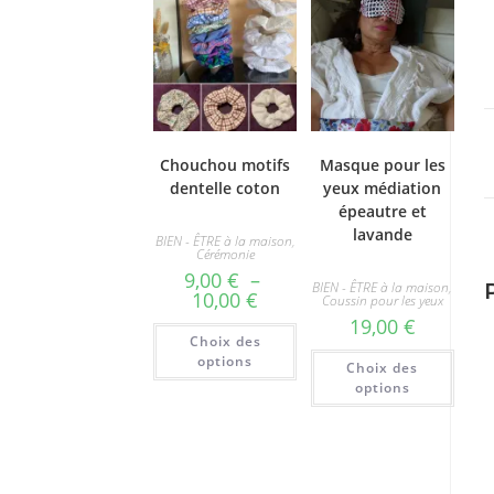
Chouchou motifs
Masque pour les
dentelle coton
yeux médiation
épeautre et
lavande
BIEN - ÊTRE à la maison
,
Cérémonie
9,00
€
–
BIEN - ÊTRE à la maison
,
Plage
10,00
€
Coussin pour les yeux
de
19,00
€
prix :
Ce
Choix des
9,00 €
produit
Ce
à
a
options
Choix des
produ
10,00 €
plusieurs
a
options
variations.
plusi
Les
varia
options
Les
peuvent
optio
être
peuv
choisies
être
sur