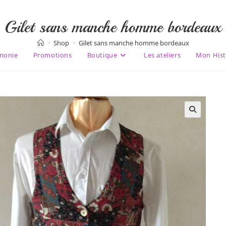
Gilet sans manche homme bordeaux
>
Shop
>
Gilet sans manche homme bordeaux
monie
Promotions
Boutique
Les ateliers
Mon Hist
🔍