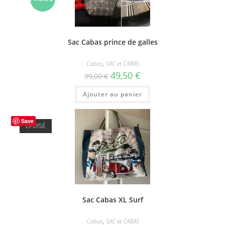
!
Sac Cabas prince de galles
Cabas
,
SAC et CABAS
Le
Le
49,50
€
99,00
€
prix
prix
initial
actuel
Ajouter au panier
était :
est :
99,00 €.
49,50 €.
Save
ÉPUISÉ
Sac Cabas XL Surf
Cabas
,
SAC et CABAS