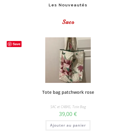
Les Nouveautés
Sacs
Save
Tote bag patchwork rose
SAC et CABAS
,
Tote Bag
39,00
€
Ajouter au panier