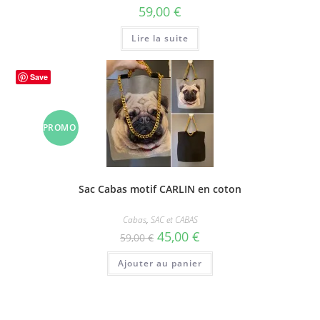
59,00
€
Lire la suite
Save
PROMO
!
Sac Cabas motif CARLIN en coton
Cabas
,
SAC et CABAS
Le
Le
45,00
€
59,00
€
prix
prix
initial
actuel
Ajouter au panier
était :
est :
59,00 €.
45,00 €.