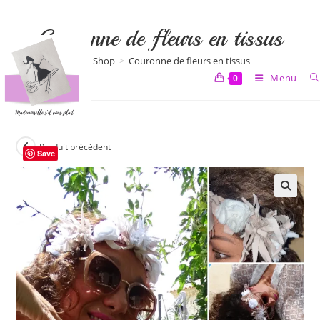
Skip
to
Couronne de fleurs en tissus
content
>
Shop
>
Couronne de fleurs en tissus
Menu
0
Produit précédent
Save
🔍