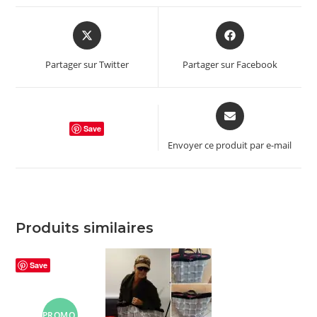
Opens
Opens
in
in
a
a
Partager sur Twitter
Partager sur Facebook
new
new
window
window
Opens
in
Save
a
Envoyer ce produit par e-mail
new
window
Produits similaires
Save
PROMO