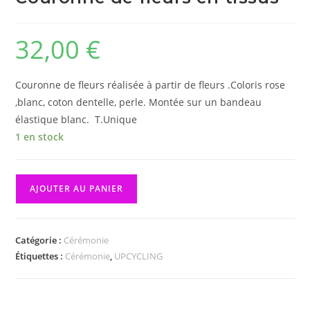
32,00
€
Couronne de fleurs réalisée à partir de fleurs .Coloris rose
,blanc, coton dentelle, perle. Montée sur un bandeau
élastique blanc. T.Unique
1 en stock
quantité
AJOUTER AU PANIER
de
Couronne
de
Catégorie :
Cérémonie
fleurs
Étiquettes :
Cérémonie
,
UPCYCLING
en
tissus