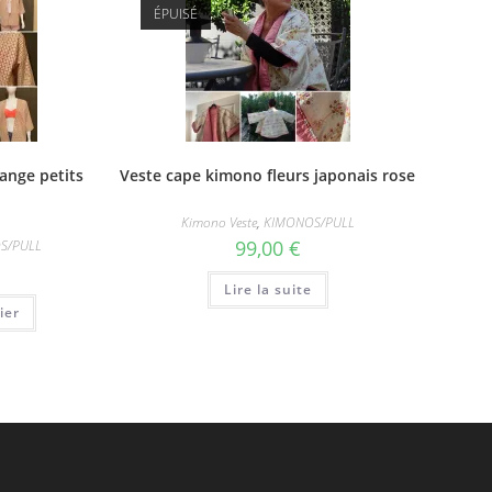
ÉPUISÉ
ange petits
Veste cape kimono fleurs japonais rose
Kimono Veste
,
KIMONOS/PULL
99,00
€
S/PULL
Lire la suite
ier