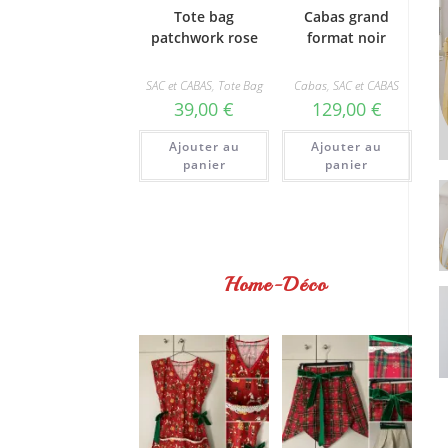
Tote bag
Cabas grand
patchwork rose
format noir
SAC et CABAS
,
Tote Bag
Cabas
,
SAC et CABAS
39,00
€
129,00
€
Ajouter au
Ajouter au
panier
panier
Home-Déco