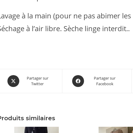
Lavage à la main (pour ne pas abimer les bi
Séchage à l’air libre. Sèche linge interdit..
Opens
Opens
Partager sur
Partager sur
Twitter
Facebook
in
in
a
a
new
new
window
window
Produits similaires