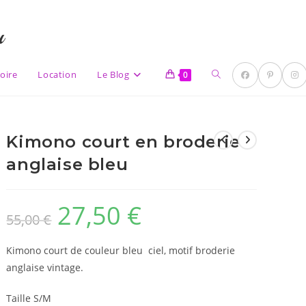
u
Toggle
oire
Location
Le Blog
0
Kimono court en broderie
website
anglaise bleu
27,50
€
Le
Le
55,00
€
prix
prix
initial
actuel
était :
est :
search
55,00 €.
27,50 €.
Kimono court de couleur bleu ciel, motif broderie
anglaise vintage.
Taille S/M