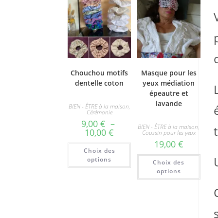
Chouchou motifs
Masque pour les
dentelle coton
yeux médiation
épeautre et
lavande
BIEN - ÊTRE à la maison
,
Cérémonie
9,00
€
–
BIEN - ÊTRE à la maison
,
Plage
10,00
€
Coussin pour les yeux
de
19,00
€
prix :
Ce
Choix des
9,00 €
produit
Ce
à
a
options
Choix des
produ
10,00 €
plusieurs
a
options
variations.
plusi
Les
varia
options
Les
peuvent
optio
être
peuv
choisies
être
sur