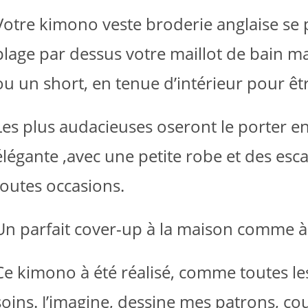
Votre kimono veste broderie anglaise se p
plage par dessus votre maillot de bain m
ou un short, en tenue d’intérieur pour êtr
Les plus audacieuses oseront le porter e
élégante ,avec une petite robe et des es
toutes occasions.
Un parfait cover-up à la maison comme à l
it
eurs
tions.
Ce kimono à été réalisé, comme toutes l
ns
ent
soins. J’imagine, dessine mes patrons, c