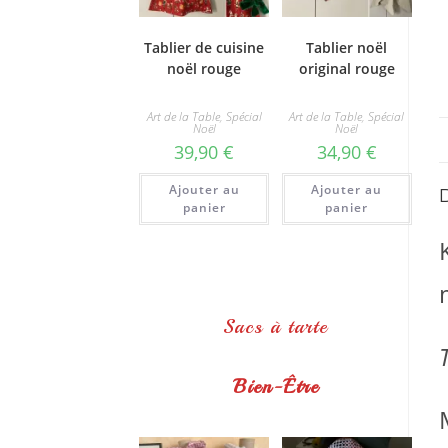
Tablier de cuisine
Tablier noël
noël rouge
original rouge
Art de la Table
,
Spécial
Art de la Table
,
Spécial
Noël
Noël
39,90
€
34,90
€
Ajouter au
Ajouter au
panier
panier
Sacs à tarte
Bien-Être