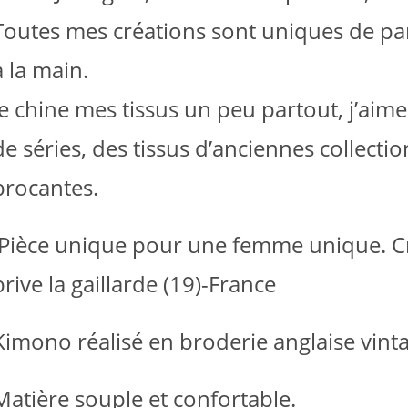
ies
Toutes mes créations sont uniques de part 
à la main.
it
Je chine mes tissus un peu partout, j’aime
de séries, des tissus d’anciennes collect
brocantes.
Pièce unique pour une femme unique. Crée
brive la gaillarde (19)-France
Kimono réalisé en broderie anglaise vinta
Matière souple et confortable.