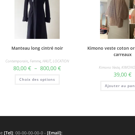
Manteau long cintré noir
Kimono veste coton or
carreaux
Contemporain
,
Femme
,
HAUT
,
LOCATION
Plage
80,00
€
–
800,00
€
Kimono Veste
,
KIMONO
de
39,00
€
prix :
Ce
Choix des options
80,00 €
produit
à
a
Ajouter au pan
800,00 €
plusieurs
variations.
Les
options
peuvent
être
choisies
sur
la
page
du
ce
[Tel]
: 00-00-00-00-0 -
[Email]
: