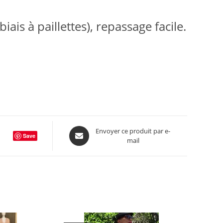
ais à paillettes), repassage facile.
Opens
Envoyer ce produit par e-
Save
mail
in
a
new
window