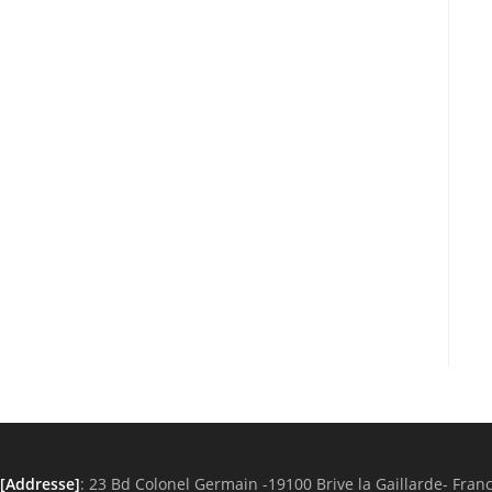
[Addresse]
: 23 Bd Colonel Germain -19100 Brive la Gaillarde- Fran