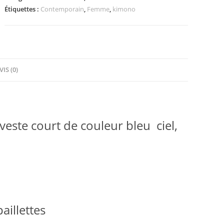
Étiquettes :
Contemporain
,
Femme
,
kimono
VIS (0)
este court de couleur bleu ciel,
aillettes