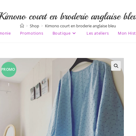
Kimono court en broderie anglaise ble
>
Shop
>
Kimono court en broderie anglaise bleu
monie
Promotions
Boutique
Les ateliers
Mon Hist
PROMO
🔍
!