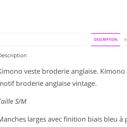
DESCRIPTION
A
Description
Kimono veste broderie anglaise. Kimono v
motif broderie anglaise vintage.
Taille S/M
Manches larges avec finition biais bleu à p