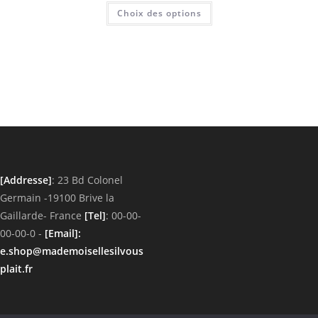
Ce
Choix des options
produit
a
plusieurs
variations.
Les
options
peuvent
être
choisies
sur
la
page
du
produit
[Addresse]
: 23 Bd Colonel
Germain -19100 Brive la
Gaillarde- France
[Tel]
: 00-00-
00-00-0 -
[Email]
:
e.shop@mademoisellesilvous
plait.fr