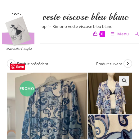
Skip
to
Kimono veste viscose bleu blanc
content
>
Shop
>
Kimono veste viscose bleu blanc
Menu
0
Produit précédent
Produit suivant
Save
PROMO
🔍
!