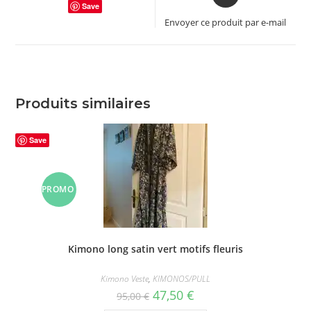
in
Save
a
Envoyer ce produit par e-mail
new
window
Produits similaires
Save
PROMO
!
Kimono long satin vert motifs fleuris
Kimono Veste
,
KIMONOS/PULL
Le
Le
47,50
€
95,00
€
prix
prix