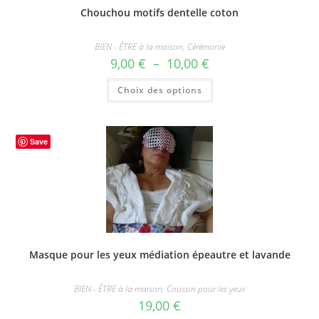
Chouchou motifs dentelle coton
BIEN - ÊTRE à la maison
,
Cérémonie
Plage
9,00
€
–
10,00
€
de
prix :
Ce
Choix des options
9,00 €
produit
à
a
10,00 €
plusieurs
variations.
Les
options
Save
peuvent
être
choisies
sur
la
page
du
produit
Masque pour les yeux médiation épeautre et lavande
BIEN - ÊTRE à la maison
,
Coussin pour les yeux
19,00
€