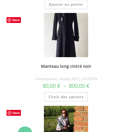
initial
actuel
Ajouter au panier
était :
est :
95,00 €.
47,50 €.
Save
Manteau long cintré noir
Contemporain
,
Femme
,
HAUT
,
LOCATION
Plage
80,00
€
–
800,00
€
de
prix :
Ce
Choix des options
80,00 €
produit
à
a
800,00 €
plusieurs
variations.
Save
Les
options
peuvent
être
choisies