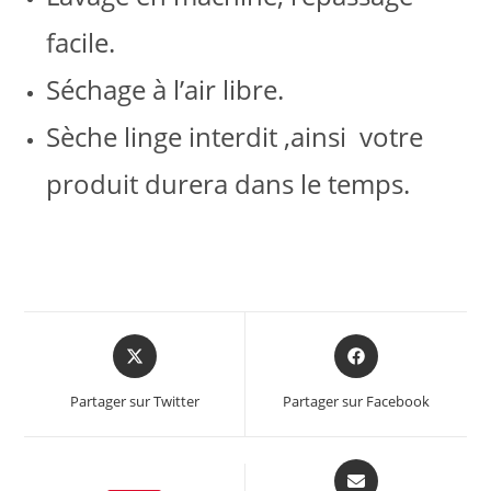
facile.
Séchage à l’air libre.
Sèche linge interdit ,ainsi votre
produit durera dans le temps.
Opens
Opens
in
in
a
a
Partager sur Twitter
Partager sur Facebook
new
new
window
window
Opens