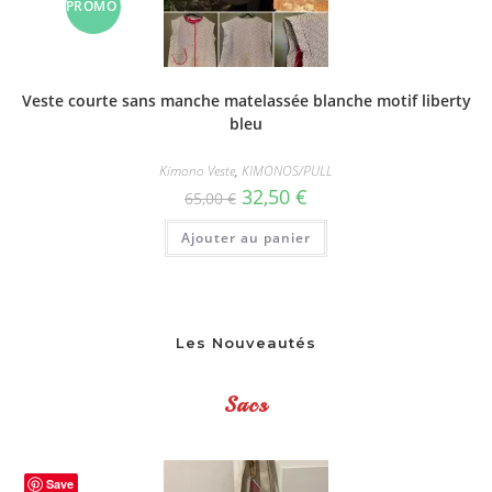
PROMO
sur
la
page
du
!
produit
Veste courte sans manche matelassée blanche motif liberty
bleu
Kimono Veste
,
KIMONOS/PULL
Le
Le
32,50
€
65,00
€
prix
prix
initial
actuel
Ajouter au panier
était :
est :
65,00 €.
32,50 €.
Les Nouveautés
Sacs
Save