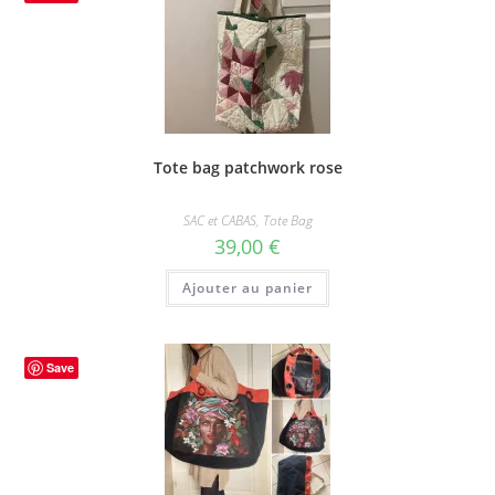
Tote bag patchwork rose
SAC et CABAS
,
Tote Bag
39,00
€
Ajouter au panier
Save