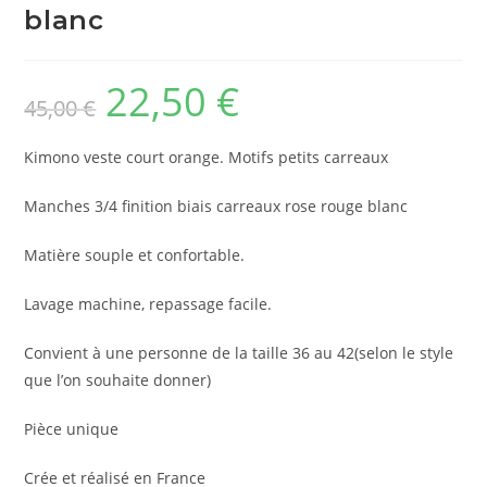
blanc
22,50
€
Le
Le
45,00
€
prix
prix
initial
actuel
était :
est :
45,00 €.
22,50 €.
Kimono veste court orange. Motifs petits carreaux
Manches 3/4 finition biais carreaux rose rouge blanc
Matière souple et confortable.
Lavage machine, repassage facile.
Convient à une personne de la taille 36 au 42(selon le style
que l’on souhaite donner)
Pièce unique
Crée et réalisé en France