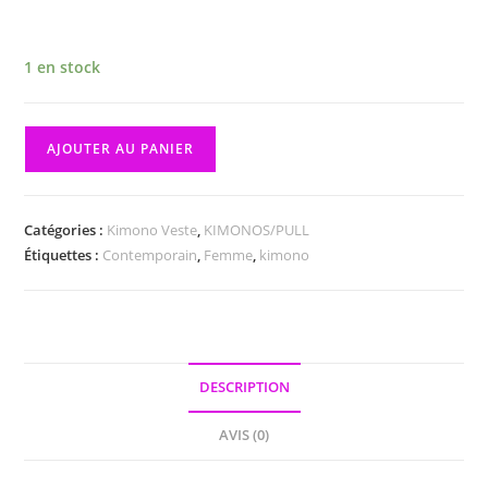
1 en stock
quantité
AJOUTER AU PANIER
de
Kimono
veste
Catégories :
Kimono Veste
,
KIMONOS/PULL
viscose
Étiquettes :
Contemporain
,
Femme
,
kimono
bleu
blanc
DESCRIPTION
AVIS (0)