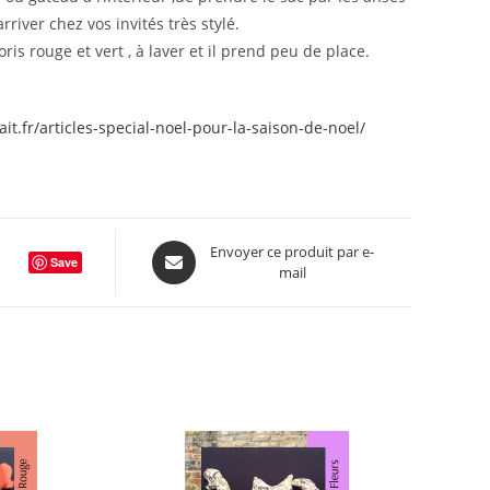
rriver chez vos invités très stylé.
ris rouge et vert , à laver et il prend peu de place.
it.fr/articles-special-noel-pour-la-saison-de-noel/
Opens
Envoyer ce produit par e-
Save
mail
in
a
new
window