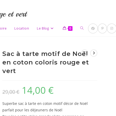
e et vert
Toggle
oire
Location
Le Blog
0
Sac à tarte motif de Noël
website
en coton coloris rouge et
vert
14,00
€
Le
Le
29,00
€
prix
prix
search
initial
actuel
était :
est :
29,00 €.
14,00 €.
Superbe sac à tarte en coton motif décor de Noël
parfait pour les déjeuners de Noël