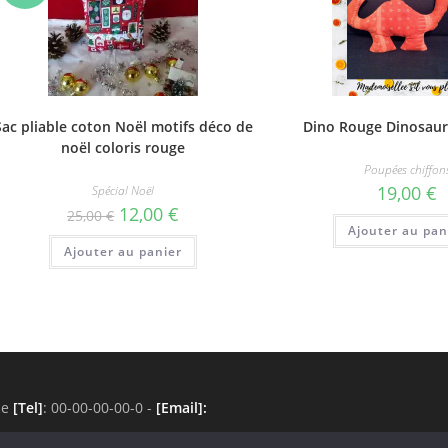
ies
!
it
Sac pliable coton Noël motifs déco de
Dino Rouge Dinosau
noël coloris rouge
Poupées chiffon
19,00
€
Spécial Noël
Le
Le
12,00
€
25,00
€
prix
prix
Ajouter au pan
initial
actuel
Ajouter au panier
était :
est :
25,00 €.
12,00 €.
ce
[Tel]
: 00-00-00-00-0 -
[Email]
: