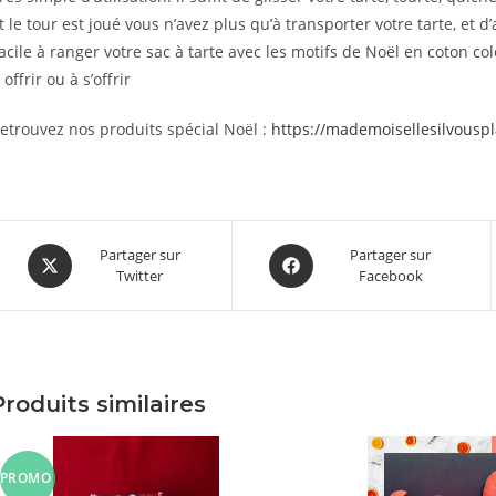
t le tour est joué vous n’avez plus qu’à transporter votre tarte, et d’a
acile à ranger votre sac à tarte avec les motifs de Noël en coton colo
 offrir ou à s’offrir
etrouvez nos produits spécial Noël :
https://mademoisellesilvouspla
Opens
Opens
Partager sur
Partager sur
Twitter
Facebook
in
in
a
a
new
new
window
window
it
Produits similaires
eurs
tions.
ns
ent
PROMO