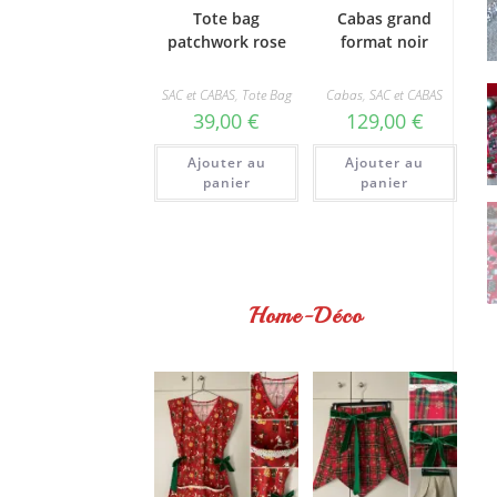
Tote bag
Cabas grand
patchwork rose
format noir
SAC et CABAS
,
Tote Bag
Cabas
,
SAC et CABAS
39,00
€
129,00
€
Ajouter au
Ajouter au
panier
panier
Home-Déco