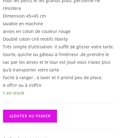
Pour les petits et les grands plats ,personne ne
résistera
Dimension 45×45 cm
lavable en machine
anses en coton de couleur rouge
Doublé coton ciré motifs liberty
Très simple d’utilisation: il suffit de glisser votre tarte,
tourte, quiche ou gâteau à l’intérieur ,de prendre le
sac par les anses et le tour est joué vous n’avez plus
qu’à transporter votre tarte
Facile à ranger , à laver et il prend peu de place.
A offrir ou à s’offrir
1 en stock
quantité
AJOUTER AU PANIER
de
Sac
à