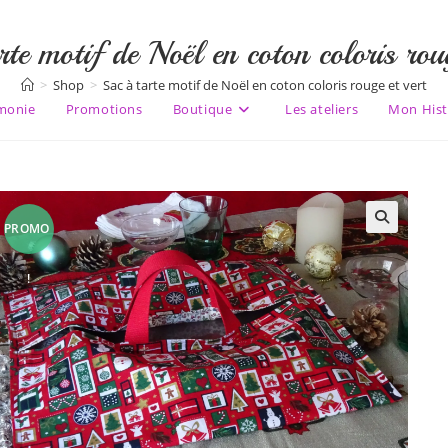
rte motif de Noël en coton coloris roug
>
Shop
>
Sac à tarte motif de Noël en coton coloris rouge et vert
monie
Promotions
Boutique
Les ateliers
Mon Hist
PROMO
🔍
!