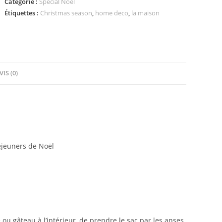
Catégorie :
Spécial Noël
tarte
Étiquettes :
Christmas season
,
home deco
,
la maison
motif
de
Noël
en
coton
VIS (0)
coloris
rouge
et
vert
éjeuners de Noël
che ou gâteau à l’intérieur ,de prendre le sac par les anses