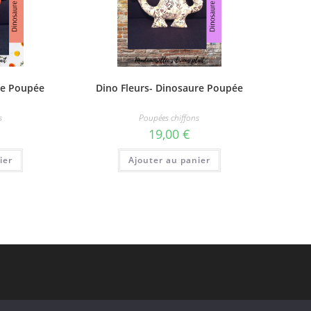
re Poupée
Dino Fleurs- Dinosaure Poupée
s
Poupées chiffons
19,00
€
ier
Ajouter au panier