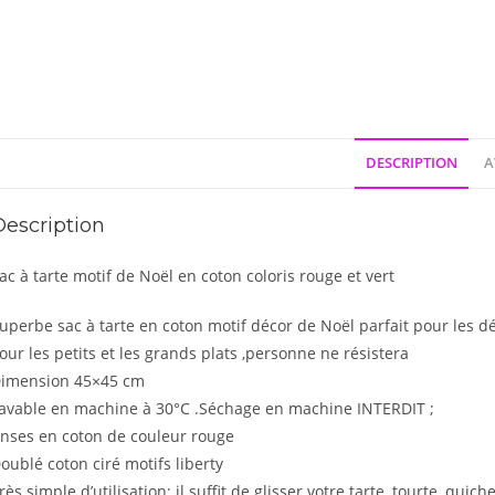
DESCRIPTION
A
Description
ac à tarte motif de Noël en coton coloris rouge et vert
uperbe sac à tarte en coton motif décor de Noël parfait pour les d
our les petits et les grands plats ,personne ne résistera
imension 45×45 cm
avable en machine à 30°C .Séchage en machine INTERDIT ;
nses en coton de couleur rouge
oublé coton ciré motifs liberty
rès simple d’utilisation: il suffit de glisser votre tarte, tourte, qui