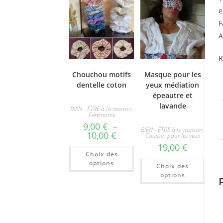
e
F
A
R
Chouchou motifs
Masque pour les
dentelle coton
yeux médiation
épeautre et
lavande
BIEN - ÊTRE à la maison
,
Cérémonie
9,00
€
–
BIEN - ÊTRE à la maison
,
Plage
10,00
€
Coussin pour les yeux
de
19,00
€
prix :
Ce
Choix des
9,00 €
produit
Ce
à
a
options
Choix des
produ
10,00 €
plusieurs
a
options
variations.
plusi
Les
varia
options
Les
peuvent
optio
être
peuv
choisies
être
sur