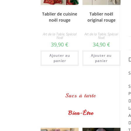
Tablier de cuisine
Tablier noël
noël rouge
original rouge
Art de la Table
,
Spécial
Art de la Table
,
Spécial
Noël
Noël
39,90
€
34,90
€
Ajouter au
Ajouter au
panier
panier
S
S
P
Sacs à tarte
D
L
Bien-Être
A
D
T