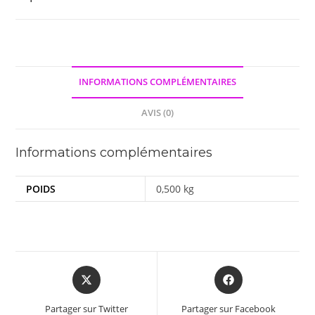
INFORMATIONS COMPLÉMENTAIRES
AVIS (0)
Informations complémentaires
POIDS
0,500 kg
Opens
Opens
in
in
a
a
Partager sur Twitter
Partager sur Facebook