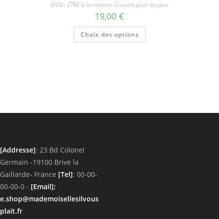
BIEN - ÊTRE à la maison
,
Coussin pour les yeux
19,00
€
Ce
Choix des options
produit
a
plusieurs
variations.
Les
options
peuvent
être
choisies
sur
la
page
du
produit
[Addresse]
: 23 Bd Colonel
Germain -19100 Brive la
Gaillarde- France
[Tel]
: 00-00-
00-00-0 -
[Email]
:
e.shop@mademoisellesilvous
plait.fr