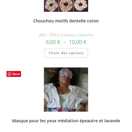
Chouchou motifs dentelle coton
BIEN - ÊTRE à la maison
,
Cérémonie
Plage
9,00
€
–
10,00
€
de
prix :
Ce
Choix des options
9,00 €
produit
à
a
10,00 €
plusieurs
variations.
Les
options
Save
peuvent
être
choisies
sur
la
page
du
produit
Masque pour les yeux médiation épeautre et lavande