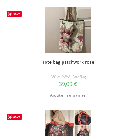
Save
Tote bag patchwork rose
SAC et CABAS
,
Tote Bag
39,00
€
Ajouter au panier
Save