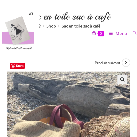
Skip
to
Sac en toile sac à café
content
>
Shop
>
Sac en toile sac à café
Menu
0
Produit suivant
Save
🔍