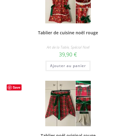
Tablier de cuisine noël rouge
Art de la Table
,
Spécial Noël
39,90
€
Ajouter au panier
Save
Tablier noël original rouge