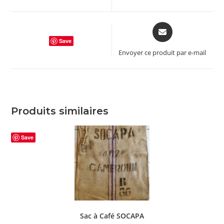
new
new
window
window
Opens
in
Save
a
Envoyer ce produit par e-mail
new
window
Produits similaires
Save
Sac à Café SOCAPA