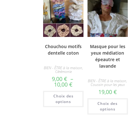
Chouchou motifs
Masque pour les
dentelle coton
yeux médiation
épeautre et
lavande
BIEN - ÊTRE à la maison
,
Cérémonie
9,00
€
–
BIEN - ÊTRE à la maison
,
Plage
10,00
€
Coussin pour les yeux
de
19,00
€
prix :
Ce
Choix des
9,00 €
produit
Ce
à
a
options
Choix des
produ
10,00 €
plusieurs
a
options
variations.
plusi
Les
varia
options
Les
peuvent
optio
être
peuv
choisies
être
sur