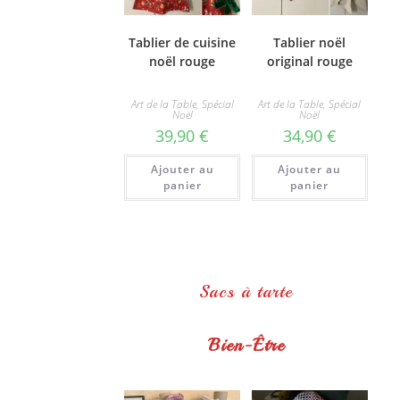
Tablier de cuisine
Tablier noël
noël rouge
original rouge
Art de la Table
,
Spécial
Art de la Table
,
Spécial
Noël
Noël
39,90
€
34,90
€
Ajouter au
Ajouter au
panier
panier
Sacs à tarte
Bien-Être