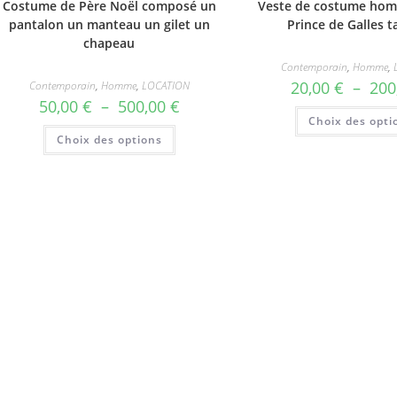
Costume de Père Noël composé un
Veste de costume ho
pantalon un manteau un gilet un
Prince de Galles ta
chapeau
Contemporain
,
Homme
,
20,00
€
–
200
Contemporain
,
Homme
,
LOCATION
Plage
50,00
€
–
500,00
€
de
Choix des opti
prix :
Ce
Choix des options
50,00 €
produit
à
a
500,00 €
plusieurs
variations.
Les
options
peuvent
être
choisies
sur
la
page
du
produit