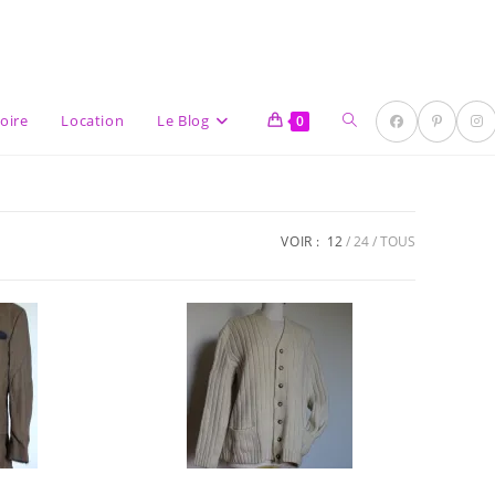
Toggle
oire
Location
Le Blog
0
VOIR :
12
24
TOUS
website
search