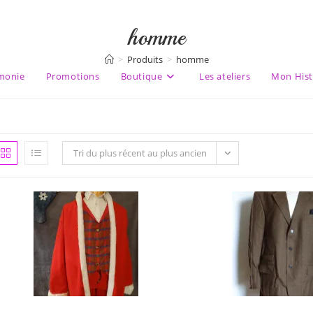
homme
>
Produits
>
homme
monie
Promotions
Boutique
Les ateliers
Mon Hist
Tri du plus récent au plus ancien