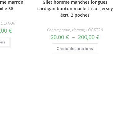
mme marron
Gilet homme manches longues
ille 56
cardigan bouton maille tricot jersey
écru 2 poches
LOCATION
Plage
,00
€
Contemporain
,
Homme
,
LOCATION
de
Plage
20,00
€
–
200,00
€
prix :
Ce
de
ons
20,00 €
produit
prix :
Ce
à
a
Choix des options
20,00 €
produit
200,00 €
plusieurs
à
a
variations.
200,00 €
plusieurs
Les
variations.
options
Les
peuvent
options
être
peuvent
choisies
être
sur
choisies
la
sur
page
la
du
page
produit
du
produit