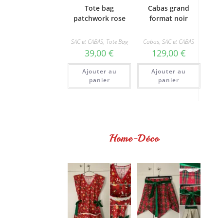
Tote bag
Cabas grand
patchwork rose
format noir
SAC et CABAS
,
Tote Bag
Cabas
,
SAC et CABAS
39,00
€
129,00
€
Ajouter au
Ajouter au
panier
panier
Home-Déco