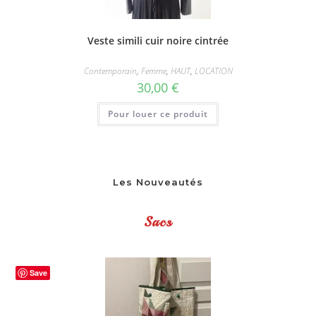
page
du
produit
Veste simili cuir noire cintrée
Contemporain
,
Femme
,
HAUT
,
LOCATION
30,00
€
Pour louer ce produit
Les Nouveautés
Sacs
Save