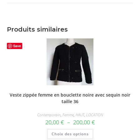
window
Produits similaires
Save
Veste zippée femme en bouclette noire avec sequin noir
taille 36
Contemporain
,
Femme
,
HAUT
,
LOCATION
Plage
20,00
€
–
200,00
€
de
prix :
Ce
Choix des options
20,00 €
produit
à
a