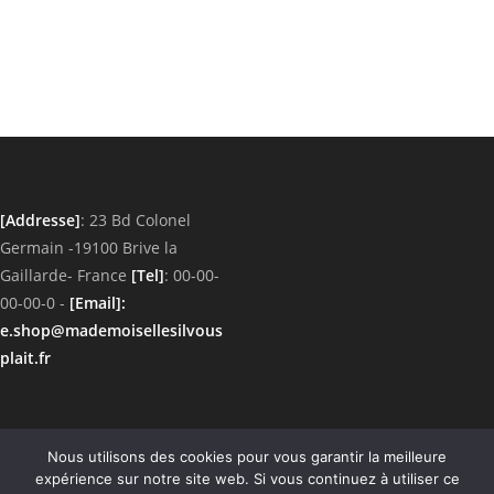
variations.
Les
options
peuvent
être
choisies
sur
la
page
du
produit
[Addresse]
: 23 Bd Colonel
Germain -19100 Brive la
Gaillarde- France
[Tel]
: 00-00-
00-00-0 -
[Email]
:
e.shop@mademoisellesilvous
plait.fr
Nous utilisons des cookies pour vous garantir la meilleure
Découvrez un univers d'articles uniques fait
expérience sur notre site web. Si vous continuez à utiliser ce