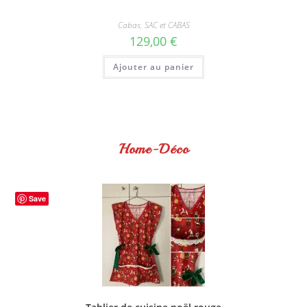
Cabas
,
SAC et CABAS
129,00
€
Ajouter au panier
Home-Déco
Save