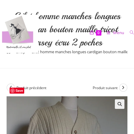
Skip
to
Gilet homme manches longues
content
cardigan bouton maille tricot
Menu
0
jersey écru 2 poches
>
Shop
>
Gilet homme manches longues cardigan bouton maille tric
Produit précédent
Produit suivant
Save
🔍