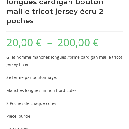
longues cardigan bouton
maille tricot jersey écru 2
poches
20,00
€
–
200,00
€
Plage
de
prix :
20,00 €
à
Gilet homme manches longues ,forme cardigan maille tricot
200,00 €
jersey hiver
Se ferme par boutonnage.
Manches longues finition bord cotes.
2 Poches de chaque côtés
Pièce lourde