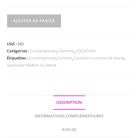
quantité
AJOUTER AU PANIER
de
Gilet
homme
UGS :
ND
manches
Catégories :
Contemporain
,
Homme
,
LOCATION
longues
Étiquettes :
Contemporain
,
homme
,
Location costume de scene
,
cardigan
Spectacle théâtre ou danse
bouton
maille
tricot
jersey
écru
DESCRIPTION
2
INFORMATIONS COMPLÉMENTAIRES
poches
AVIS (0)