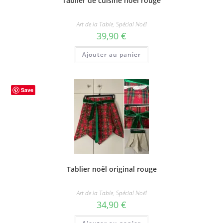
Tablier de cuisine noël rouge
Art de la Table
,
Spécial Noël
39,90
€
Ajouter au panier
Save
Tablier noël original rouge
Art de la Table
,
Spécial Noël
34,90
€