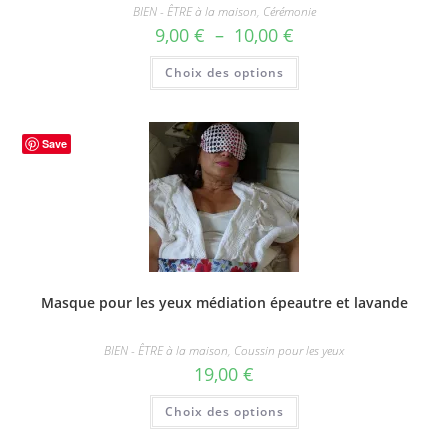
BIEN - ÊTRE à la maison
,
Cérémonie
Plage
9,00
€
–
10,00
€
de
prix :
Ce
Choix des options
9,00 €
produit
à
a
10,00 €
plusieurs
variations.
Les
options
Save
peuvent
être
choisies
sur
la
page
du
produit
Masque pour les yeux médiation épeautre et lavande
BIEN - ÊTRE à la maison
,
Coussin pour les yeux
19,00
€
Ce
Choix des options
produit
a
plusieurs