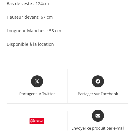
Bas de veste : 124cm
Hauteur devant: 67 cm
Longueur Manches : 55 cm
Disponible à la location
Opens
Opens
in
in
a
a
Partager sur Twitter
Partager sur Facebook
new
new
window
window
Opens
in
Save
a
Envoyer ce produit par e-mail
new